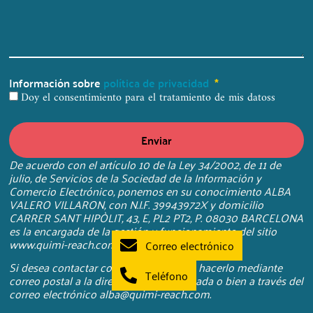
Información sobre
política de privacidad
Doy el consentimiento para el tratamiento de mis datoss
Enviar
De acuerdo con el artículo 10 de la Ley 34/2002, de 11 de
julio, de Servicios de la Sociedad de la Información y
Comercio Electrónico, ponemos en su conocimiento ALBA
VALERO VILLARON, con N.I.F. 39943972X y domicilio
CARRER SANT HIPÒLIT, 43, E, PL2 PT2, P. 08030 BARCELONA
es la encargada de la gestión y funcionamiento del sitio
www.quimi-reach.com
Correo electrónico
Si desea contactar con nosotros puede hacerlo mediante
Teléfono
correo postal a la dirección arriba indicada o bien a través del
correo electrónico alba@quimi-reach.com.