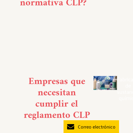
normativa CLP?
Empresas que
Fabrica
de 
necesitan
sustanc
quími
cumplir el
reglamento CLP
Correo electrónico