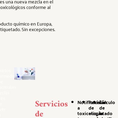
ces una nueva mezcla en el
 toxicológicos conforme al
roducto químico en Europa,
etiquetado. Sin excepciones.
arios
ermedios
ue
formulan
zclas
tes
Servicios
Notificación
Revisión
Cálculo
e
a
de
de
ver
de
toxicología
etiquetado
la
a