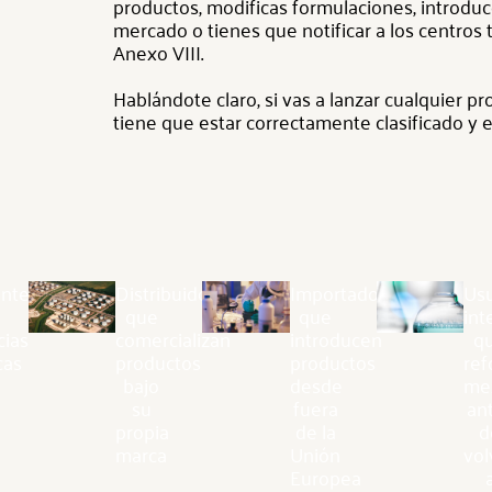
productos, modificas formulaciones, introdu
mercado o tienes que notificar a los centros
Anexo VIII.
Hablándote claro, si vas a lanzar cualquier p
tiene que estar correctamente clasificado y 
ntes 
Distribuidores
Importadores
Usu
que
que
int
ias 
comercializan
introducen
q
cas
productos
productos
re
bajo
desde
me
su
fuera
an
propia
de la
d
marca
Unión
vol
Europea