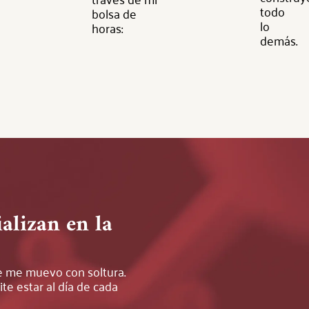
todo
bolsa de
lo
horas:
demás.
alizan en la
 me muevo con soltura.
te estar al día de cada