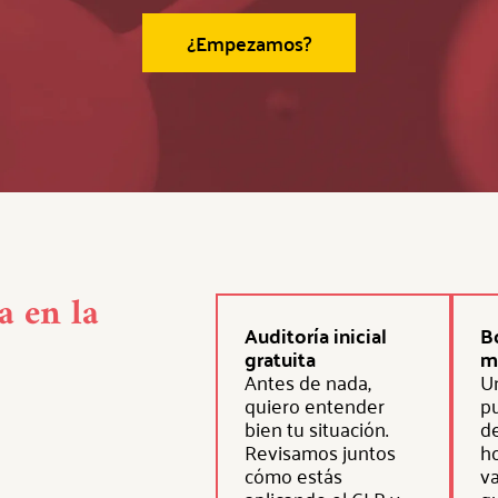
¿Empezamos?
a en la
Auditoría inicial
B
gratuita
m
Antes de nada,
Un
quiero entender
pu
bien tu situación.
d
Revisamos juntos
ho
cómo estás
v
aplicando el CLP y
q