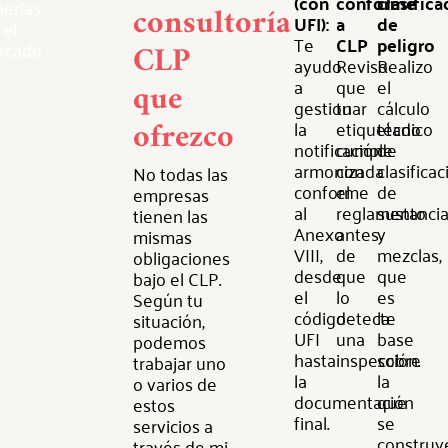
(con
conforme
clasifica
erlas
consultoría
UFI):
a
de
 el
Te
CLP
peligro
rcado
CLP
ayudo
Reviso
Realizo
a
que
el
que
gestionar
tu
cálculo
ofrezco
la
etiquetado
técnico
notificación
cumple
de
armonizada
con
clasificac
No todas las
conforme
el
de
empresas
al
reglamento
sustanci
tienen las
Anexo
antes
y
mismas
VIII,
de
mezclas,
obligaciones
desde
que
que
bajo el CLP.
el
lo
es
Según tu
código
detecte
la
situación,
UFI
una
base
podemos
hasta
inspección.
sobre
trabajar uno
la
la
o varios de
documentación
que
estos
final.
se
servicios a
construy
través de mi