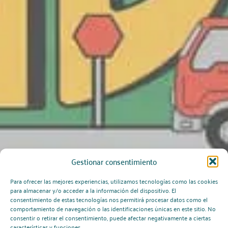
Gestionar consentimiento
Para ofrecer las mejores experiencias, utilizamos tecnologías como las cookies
para almacenar y/o acceder a la información del dispositivo. El
consentimiento de estas tecnologías nos permitirá procesar datos como el
¿Porqué comprar el juego del ADR?
comportamiento de navegación o las identificaciones únicas en este sitio. No
consentir o retirar el consentimiento, puede afectar negativamente a ciertas
Aprendizaje dinámico:
convierte el ADR en una
características y funciones.