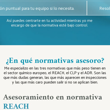
mación puntual para tu equipo si lo necesita.
R
Así puedes centrarte en tu actividad mientras yo me
encargo de que la normativa esté bajo control.
¿En qué normativas asesoro?
Me especializo en las tres normativas que más peso tienen en
el sector químico europeo, el REACH, el CLP y el ADR. Son las
que más dudas generan, las que más aparecen en inspecciones
y las que más caro pueden salir si no se aplican bien.
Asesoramiento en normativa
REACH