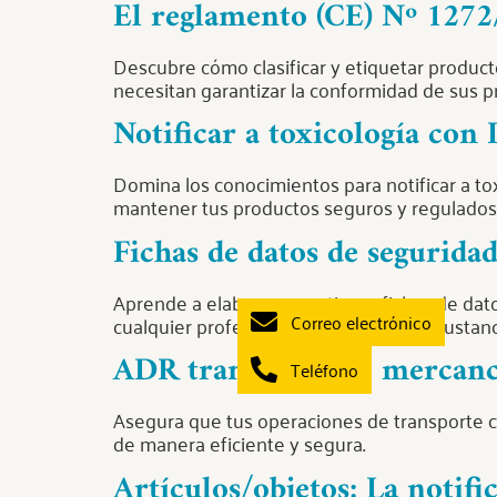
El reglamento (CE) Nº 1272
Descubre cómo clasificar y etiquetar produc
necesitan garantizar la conformidad de sus 
Notificar a toxicología c
Domina los conocimientos para notificar a tox
mantener tus productos seguros y regulados
Fichas de datos de segurida
Aprende a elaborar y gestionar fichas de dat
Correo electrónico
cualquier profesional que trabaje con sustanc
ADR transporte de mercancí
Teléfono
Asegura que tus operaciones de transporte c
de manera eficiente y segura.
Artículos/objetos: La notif