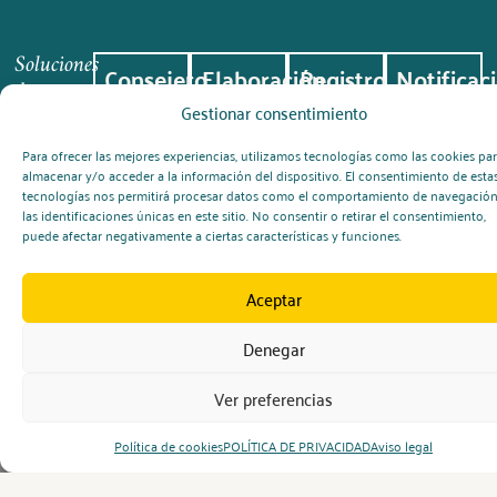
Soluciones
Consejero
Elaboración
Registro
Notificac
de
seguridad
FDS
REACH
toxicológ
Gestionar consentimiento
consultoría
ADR
Redacción
Gestión y
Comunicaci
para la
de fichas
tramitación
oficial de
Para ofrecer las mejores experiencias, utilizamos tecnologías como las cookies pa
Asesoramiento
industria
de datos
de
la
almacenar y/o acceder a la información del dispositivo. El consentimiento de esta
especializado
química
de
registros
composición
tecnologías nos permitirá procesar datos como el comportamiento de navegación
en
seguridad
de
de
las identificaciones únicas en este sitio. No consentir o retirar el consentimiento,
transporte
puede afectar negativamente a ciertas características y funciones.
conforme
sustancias
mezclas
de
a
químicas
peligrosas
mercancías
normativa
ante la
a los
peligrosas
Aceptar
vigente
ECHA
centros
por
de
carretera
toxicología
Denegar
Ver preferencias
Política de cookies
POLÍTICA DE PRIVACIDAD
Aviso legal